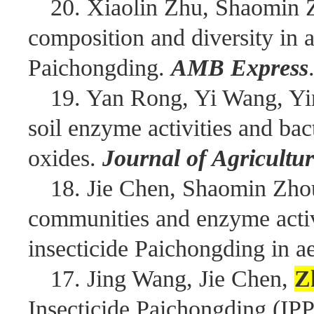
20. Xiaolin Zhu, Shaomin 
composition and diversity in a
Paichongding.
AMB Express
19. Yan Rong, Yi Wang, Y
soil enzyme activities and ba
oxides.
Journal of Agricultu
18. Jie Chen, Shaomin Zh
communities and enzyme activit
insecticide Paichongding in ae
17. Jing Wang, Jie Chen,
Z
Insecticide Paichongding (IP