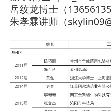
1365613
岳纹龙
博士（
skylin09
朱孝霖
讲师（
姓名
工
毕业生
陈巧丽
常州市华健药用包装材
2011
届
杨百科
泰州炼油厂
2012
届
黄磊
浙江大学博士，上海启
2014
届
史赛
江苏阿尔法药业有限公
李珊珊
南京金斯瑞生物科技有
2015
届
张文杰
沁阳市科技局