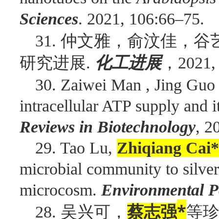
Sciences
. 2021, 106:66–75.
仲文雅，俞汶佳，谷
31.
研究进展
化工进展
，
.
2021,
30. Zaiwei Man , Jing Guo
intracellular ATP supply and i
Reviews in Biotechnology
, 2
29. Tao Lu,
Zhiqiang Cai*
microbial community to silver
microcosm.
Environmental P
吴兴可，
*
等
28.
蔡志强