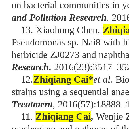
on bacterial communities in y
and Pollution Research
. 201
13. Xiaohong Chen,
Zhiqi
Pseudomonas sp. Nai8 with hi
herbicide ZJ0273 and naphtha
Research.
2016(23):3517–35
12.
Zhiqiang Cai*
et al.
Bio
strains using a sequential ana
Treatment
, 2016(57):18888–
11.
Zhiqiang Cai
,
Wenjie Z
mechanism and pathway of the