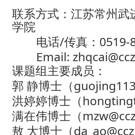
联系方式：江苏常州武
学院
/
0519-
电话
传真：
Email: zhqcai@cc
课题组主要成员：
guojing11
郭
静
博士（
hongting
洪婷婷
博士（
mzw@ccz
满在伟
博士（
da_ao@ccz
敖
大
博士（