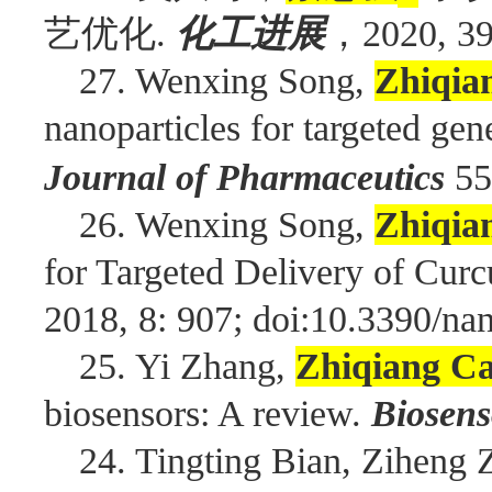
艺优化
，
.
化工进展
2020, 39
27. Wenxing Song,
Zhiqia
nanoparticles for targeted gen
Journal of Pharmaceutics
55
26. Wenxing Song,
Zhiqia
for Targeted Delivery of Cur
2018, 8: 907; doi:10.3390/n
25. Yi Zhang,
Zhiqiang Ca
biosensors: A review.
Biosenso
24. Tingting Bian, Ziheng 