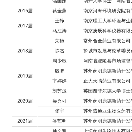
蒲国娟
南开大学博士，河南省
2016
届
蔡金燕
南京河海环境研究院有
王静
南京理工大学
环境与生
2017
届
马江涛
南京庚辰科学仪器有限
荣艳
常州合全药业有限公司
2018
届
陈杰
盐城市发展与改革委员
周少敏
河南省鄢陵县市场监督
殷鹏
苏州药明康德新药开发
2019
届
卞婷婷
正大天睛药业有限公司
刘苏煜
英国谢菲尔德大学
博士
2020
届
吴兴可
苏州药明康德新药开发
张宇
苏州盛迪亚生物医药有
2021
届
谷艺明
苏州药明康德新药开发
仲文雅
上海药明生物技术有限