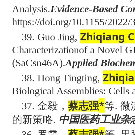
Analysis.
Evidence-Based Com
https://doi.org/10.1155/2022
Zhiqiang C
39. Guo Jing,
Characterizationof a Novel G
(SaCsn46A).
Applied Biochem
Zhiqia
38. Hong Tingting,
Biological Assemblies: Cells
金毅，
*
等
微
37.
蔡志强
.
的新策略
中国医药工业杂
.
罗雯，
*
等
果
36.
蔡志强
.