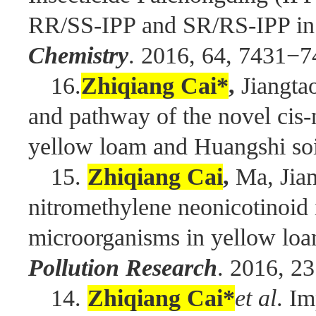
RR/SS-IPP and SR/RS-IPP in
Chemistry
. 2016, 64, 7431−7
16.
Zhiqiang Cai*
,
Jiangta
and pathway of the novel cis-
yellow loam and Huangshi so
15.
Zhiqiang Cai
,
Ma, Jia
nitromethylene neonicotinoid 
microorganisms in yellow loa
Pollution Research
. 2016, 2
14.
Zhiqiang Cai*
et al
. Im