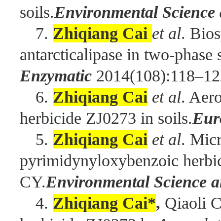
soils.
Environmental Science 
7.
Zhiqiang Cai
et al
. Bio
antarcticalipase in two-phase 
Enzymatic
2014(108):118–12
6.
Zhiqiang Cai
et al
. Aer
herbicide ZJ0273 in soils.
Eur
5.
Zhiqiang Cai
et al
. Micr
pyrimidynyloxybenzoic herbic
CY.
Environmental Science a
4.
Zhiqiang Cai*
,
Qiaoli C