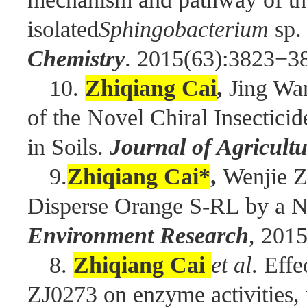
isolated
Sphingobacterium
sp.
Chemistry
. 2015(63):3823−3
10.
Zhiqiang Cai
,
Jing Wan
of the Novel Chiral Insectici
in Soils.
Journal of Agricult
9.
Zhiqiang Cai*
,
Wenjie Z
Disperse Orange S-RL by a Ne
Environment Research
, 2015
8.
Zhiqiang Cai
et al
. Eff
ZJ0273 on enzyme activities, 