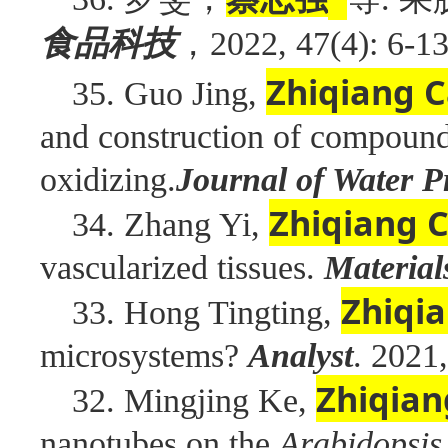
食品科技
，
2022, 47(4): 6-13
Zhiqiang C
35. Guo Jing,
and construction of compoun
oxidizing.
Journal of Water P
Zhiqiang C
34. Zhang Yi,
vascularized tissues.
Material
Zhiqia
33. Hong Tingting,
microsystems?
Analyst
. 2021
Zhiqian
32. Mingjing Ke,
nanotubes on the
Arabidopsis