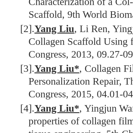
Characterization of a Co
Scaffold, 9th World Biom
[2].
Yang Liu
, Li Ren, Yin
Collagen Scaffold Using 
Congress, 2013, 09.27-09
[3].
Yang Liu*
, Collagen F
Personalization Repair, 
Congress, 2015, 04.01-0
[4].
Yang Liu*
, Yingjun Wa
properties of collagen fil