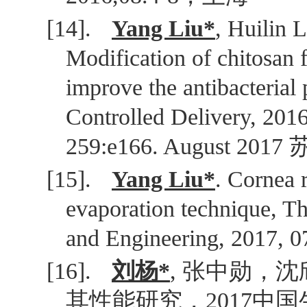
[14].
Yang Liu*
, Huilin 
Modification of chitosan f
improve the antibacterial
Controlled Delivery, 201
259:e166. August 2017
[15].
Yang Liu*
. Cornea r
evaporation technique, Th
and Engineering, 2017, 0
[16].
刘杨
*
,
张中勋，沈
其性能研究，
2017
中国