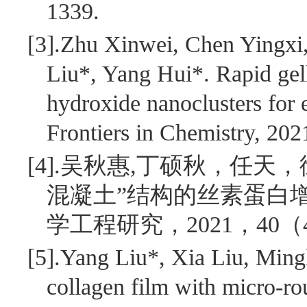
1339.
[3].
Zhu Xinwei, Chen Yingxi,
Liu*, Yang Hui*. Rapid gel
hydroxide nanoclusters for 
Frontiers in Chemistry, 202
[4].
吴秋惠
,
丁硕秋，任天，
混凝土”结构的丝素蛋白
学工程研究，
2021
，
40
（
[5].
Yang Liu*, Xia Liu, Ming
collagen film with micro-ro