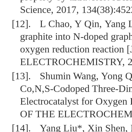
Science, 2017, 134(38):452
[12].
L Chao, Y Qin, Yang L
graphite into N-doped graphe
oxygen reduction reacti
ELECTROCHEMISTRY, 2017
[13].
Shumin Wang, Yong Qi
Co,N,S-Codoped Three-Dime
Electrocatalyst for Oxyge
OF THE ELECTROCHEMICA
[14].
Yang Liu*, Xin Shen,