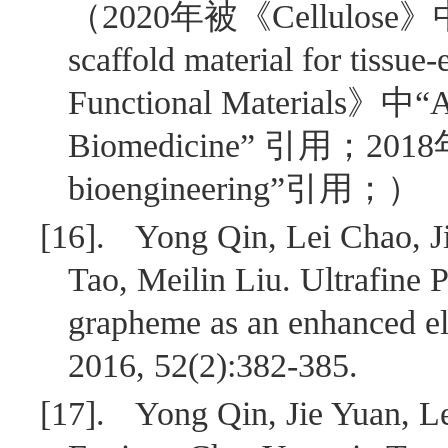
（
2020
年被《
Cellulose
》
scaffold material for tissue
Functional Materials
》中“
A
Biomedicine
” 引用；
2018
bioengineering
”引用；）
[16].
Yong Qin, Lei Chao, J
Tao, Meilin Liu. Ultrafine 
grapheme as an enhanced el
2016, 52(2):382-385.
[17].
Yong Qin, Jie Yuan, L