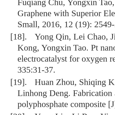
Fuqiang Chu, Yongxin Tao,
Graphene with Superior Elec
Small, 2016, 12 (19): 2549
[18].
Yong Qin, Lei Chao, J
Kong, Yongxin Tao. Pt nano
electrocatalyst for oxygen r
335:31-37.
[19].
Huan Zhou, Shiqing Ko
Linhong Deng. Fabrication a
polyphosphate composite [J]