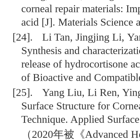
corneal repair materials: Im
acid [J]. Materials Science
[24].
Li Tan, Jingjing Li, 
Synthesis and characterizat
release of hydrocortisone ac
of Bioactive and Compatibl
[25].
Yang Liu, Li Ren, Yi
Surface Structure for Corne
Technique. Applied Surface
（
2020
年被《
Advanced He