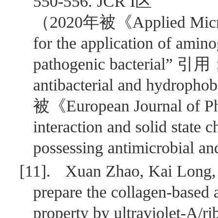
550-556. JCR I
区
（
2020
年被《
Applied Mic
for the application of amin
pathogenic bacterial
” 引用
antibacterial and hydrophob
被《
European Journal of P
interaction and solid state c
possessing antimicrobial and
[11].
Xuan Zhao, Kai Long, 
prepare the collagen-based 
property by ultraviolet-A/r