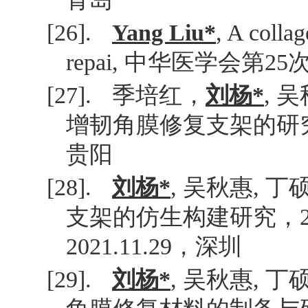
[26].
Yang Liu*
, A colla
repai,
中华医学会第
25
[27].
季培红，
刘杨
*
,
吴
增韧角膜修复支架的研
贵阳
[28].
刘杨
*
,
吴秋惠
,
丁
支架的仿生构建研究，
2021.11.29
，深圳
[29].
刘杨
*
,
吴秋惠
,
丁