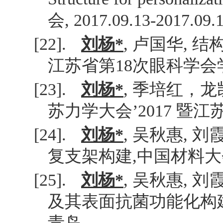
会
, 2017.09.13-2017.09.
[22].
刘杨
*
,
卢国华
,
结
江苏省第
18
次眼科学会
[23].
刘杨
*
,
季培红，龙
苏力学大会’
2017
暨江
[24].
刘杨
*
,
吴秋惠
,
刘
复支架构建
,
中国材料大
[25].
刘杨
*
,
吴秋惠
,
刘
及其表面抗菌功能化构
青岛