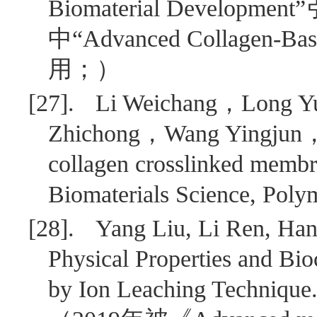
Biomaterial Development
”
中“
Advanced Collagen-Base
用；）
[27].
Li Weichang
，
Long Y
Zhichong
，
Wang Yingjun
collagen crosslinked membra
Biomaterials Science, Poly
[28].
Yang Liu, Li Ren, Han
Physical Properties and Bio
by Ion Leaching Technique. 