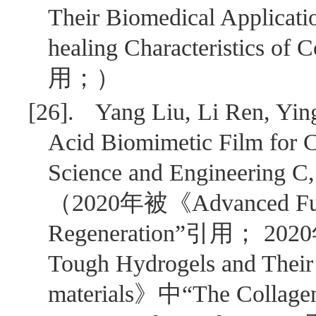
Their Biomedical Applicati
healing Characteristics of 
用；）
[26].
Yang Liu, Li Ren, Yin
Acid Biomimetic Film for C
Science and Engineering C,
（
2020
年被《
Advanced Fu
Regeneration
”引用；
2020
Tough Hydrogels and Their
materials
》中“
The Collage