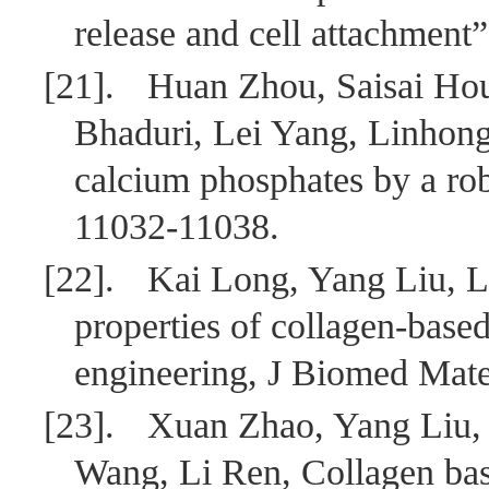
release and cell attachment
[21].
Huan Zhou, Saisai Hou
Bhaduri, Lei Yang, Linhon
calcium phosphates by a rob
11032-11038.
[22].
Kai Long, Yang Liu, L
properties of collagen-based
engineering, J Biomed Mate
[23].
Xuan Zhao, Yang Liu, 
Wang, Li Ren, Collagen ba