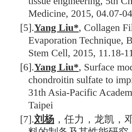
tissue engineering, 5th 
Medicine, 2015, 04.07-0
[5].
Yang Liu*
, Collagen F
Evaporation Technique, 
Stem Cell, 2015, 11.18-1
[6].
Yang Liu*
, Surface mod
chondroitin sulfate to imp
31th Asia-Pacific Academ
Taipei
[7].
刘杨
，任力，龙凯，
料的制备及其性能研究