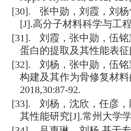
[30].
张中勋，刘霞，刘杨
[J].
高分子材料科学与工
[31].
刘霞，张中勋，伍铭
蛋白的提取及其性能表征
[32].
刘杨，张中勋，伍铭
构建及其作为骨修复材料
2018,30:87-92.
[33].
刘杨，沈欣，任彦，
其性能研究
[J].
常州大学
[34].
吕惠琳，刘杨
.
基于