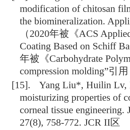
modification of chitosan fil
the biomineralization. Appl
（
2020
年被《
ACS Applied
Coating Based on Schiff Ba
年被《
Carbohydrate Polym
compression molding
”引
[15].
Yang Liu*, Huilin Lv,
moisturizing properties of c
corneal tissue engineering.
27(8), 758-772. JCR II
区