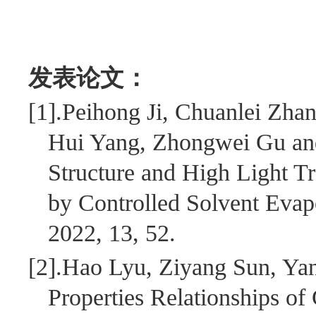
发表论文：
[1].
Peihong Ji, Chuanlei Zha
Hui Yang, Zhongwei Gu a
Structure and High Light Tr
by Controlled Solvent Evapo
2022, 13, 52.
[2].
Hao Lyu, Ziyang Sun, Yan
Properties Relationships of