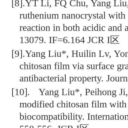
[8].
YT Li, FQ Chu, Yang Liu,
ruthenium nanocrystal with 
reaction in both acidic an
13079. IF=6.164 JCR I
区
[9].
Yang Liu*, Huilin Lv, Yo
chitosan film via surface g
antibacterial property. Jou
[10].
Yang Liu*, Peihong Ji
modified chitosan film with
biocompatibility. Internati