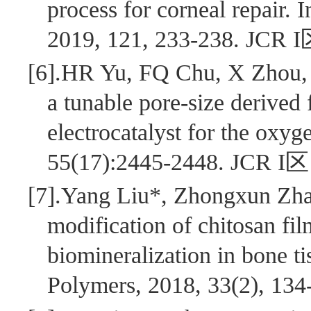
process for corneal repair. 
2019, 121, 233-238. JCR I
[6].
HR Yu, FQ Chu, X Zhou, J
a tunable pore-size derived 
electrocatalyst for the ox
55(17):2445-2448. JCR I
区
[7].
Yang Liu*, Zhongxun Zhan
modification of chitosan fi
biomineralization in bone t
Polymers, 2018, 33(2), 134