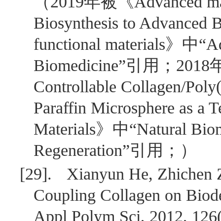
（
2019
年被《
Advanced ma
Biosynthesis to Advanced 
functional materials
》中“
Ad
Biomedicine
”引用；
2018
Controllable Collagen/Poly
Paraffin Microsphere as a 
Materials
》中“
Natural Biom
Regeneration
”引用；）
[29].
Xianyun He, Zhichen 
Coupling Collagen on Biode
Appl Polym Sci, 2012, 126(