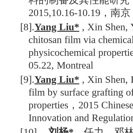
2015,10.16-10.19
，南京
[8].
Yang Liu*
, Xin Shen,
chitosan film via chemical 
physicochemical properti
05.22, Montreal
[9].
Yang Liu*
, Xin Shen,
film by surface grafting o
properties
，
2015 Chinese
Innovation and Regulatio
[10].
刘杨
*
，任力，邓