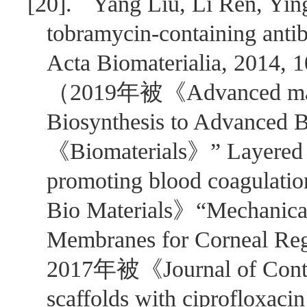
[20].
Yang Liu, Li Ren, Ying
tobramycin-containing antiba
Acta Biomaterialia, 2014, 
（
2019
年被《
Advanced ma
Biosynthesis to Advanced 
《
Biomaterials
》”
Layered 
promoting blood coagulati
Bio Materials
》“
Mechanical
Membranes for Corneal Reg
2017
年被《
Journal of Cont
scaffolds with ciprofloxacin